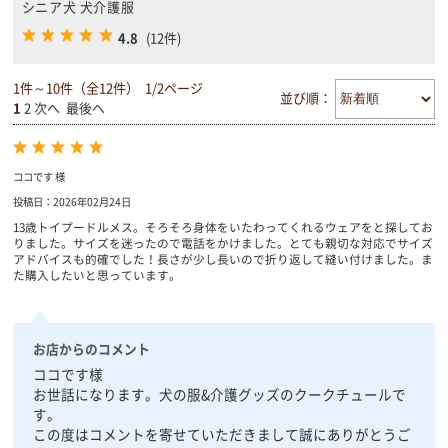
シニア犬 犬介護服
4.8
(12件)
1件～10件（全12件） 1/2ページ
並び順：
1
2
次へ
最後へ
ココです 様
投稿日：2026年02月24日
13歳トイプードルメス。そろそろ身体をいたわってくれるウェアをと探してお
りました。サイズを迷ったので電話をかけました。とても親切な対応でサイズ
アドバイスも的確でした！長さが少し長いので折り返して縫い付けました。ま
た購入したいと思っています。
お店からのコメント
ココです様
お世話になります。犬の服&介護グッズのクークチュールで
す。
この度はコメントを寄せていただきまして誠にありがとうご