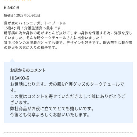
HISAKO 様
投稿日：2023年06月01日
我が家のハイシニア犬、トイプードル
15歳4ヶ月！介護生活真っ最中です
糖尿病の為か身体の毛がほとんど抜けてしまい身体を保護する為に洋服を探し
ていました、そんな時クークチュールさんに出会いました！
背中ボタンの為脱着がとっても楽で、デザインも好きです。服の苦手な我が家
の愛犬もお気に入りの様子です。
お店からのコメント
HISAKO様
お世話になります。犬の服&介護グッズのクークチュールで
す。
この度はコメントを寄せていただきまして誠にありがとうご
ざいます。
弊社商品がお役に立ててとても嬉しいです。
今後とも何卒よろしくお願いいたします。