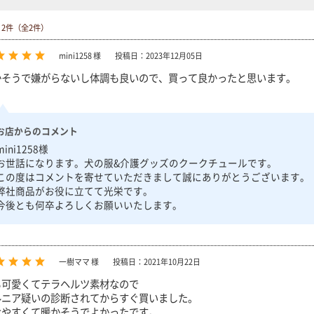
～2件（全2件）
mini1258 様
投稿日：2023年12月05日
かそうで嫌がらないし体調も良いので、買って良かったと思います。
お店からのコメント
mini1258様
お世話になります。犬の服&介護グッズのクークチュールです。
この度はコメントを寄せていただきまして誠にありがとうございます。
弊社商品がお役に立てて光栄です。
今後とも何卒よろしくお願いいたします。
一樹ママ 様
投稿日：2021年10月22日
も可愛くてテラヘルツ素材なので
ルニア疑いの診断されてからすぐ買いました。
せやすくて暖かそうでよかったです。