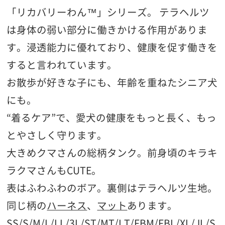
「リカバリーわん™」シリーズ。 テラヘルツ
は身体の弱い部分に働きかける作用がありま
す。浸透能力に優れており、健康を促す働きを
すると言われています。
お散歩が好きな子にも、年齢を重ねたシニア犬
にも。
“着るケア”で、愛犬の健康をもっと長く、もっ
とやさしく守ります。
大きめクマさんの総柄タンク。前身頃のキラキ
ラクマさんもCUTE。
表はふわふわのボア。裏側はテラヘルツ生地。
同じ柄の
ハーネス
、
マット
あります。
SS/S/M/L/LL/3L/ST/MT/LT/FBM/FBL/XL/JL/S