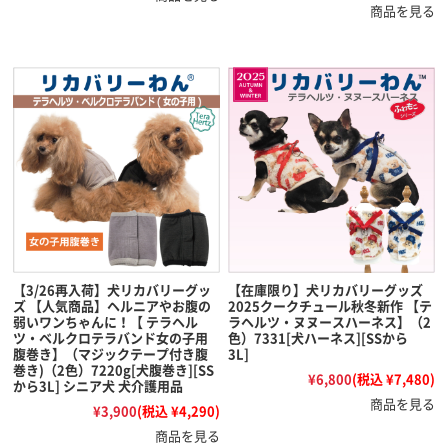
商品を見る
【3/26再入荷】犬リカバリーグッ
【在庫限り】犬リカバリーグッズ
ズ 【人気商品】ヘルニアやお腹の
2025クークチュール秋冬新作 【テ
弱いワンちゃんに！【 テラヘル
ラヘルツ・ヌヌースハーネス】（2
ツ・ベルクロテラバンド女の子用
色）7331[犬ハーネス][SSから
腹巻き】（マジックテープ付き腹
3L]
巻き)（2色）7220g[犬腹巻き][SS
¥6,800
(税込 ¥7,480)
から3L] シニア犬 犬介護用品
商品を見る
¥3,900
(税込 ¥4,290)
商品を見る