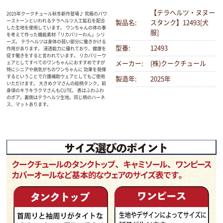
【テラヘルツ・ヌヌー
2025年クークチュール秋冬新作登場♪ 究極のパワ
ーストーンといわれるテラヘルツ人工鉱石を配合
製品名:
スタンク】12493[犬
した生地を使用しています。 ワンちゃんの体の事
服]
を考えて作った機能素材「リカバリーわん」シリ
ーズ。 テラヘルツは身体の弱い部分に働きかける
型番:
12493
作用があります。 浸透能力に優れており、健康を
促す働きをすると言われています。 リカバリーウ
ェアとしてすべてのワンちゃんにおすすめですが
メーカー:
(株)クークチュール
特にシニアや病気がちのワンちゃんに 効果を発揮
するということで介護補助ウェアとしてもご使用
製造年:
2025年
いただけます。 大きめクマさんの総柄タンク。前
身頃のキラキラクマさんもCUTE。 表はふわふわ
のボア。裏側はテラヘルツ生地。同じ柄のハーネ
ス、マットあります。