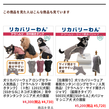
この商品を見た人はこんな商品も見ています
犬リカバリーウェア ロングセラー
【在庫限り】犬リカバリーウェア
人気商品♪【テラヘルツ・背中開
着脱カンタン! ロングセラー♪人気
きタンク】（３色）12015[犬服]
商品! 【テラヘルツ・サイド開きパ
[SSからSL] ネコポス便OK♪ 背中
ジャマ】（脇開きタイプ）
ボタンタンク シニア犬 犬介護服
50035[犬服][SSからJL] 犬パジャ
マ シニア犬 犬介護服
¥4,300
(税込 ¥4,730)
¥5,200
(税込 ¥5,720)
商品を見る