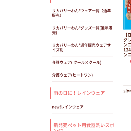
リカバリーわん®ウェア一覧（通年
販売）
リカバリーわん®グッズ一覧(通年販
売)
【在
グ
ンコ
リカバリーわん®通年販売ウェアサ
12
イズ別
ンコ
介護ウェア( クール×クール)
介護ウェア(ヒートワン)
2件
雨の日に！レインウェア
new!レインウェア
新発売ペット用食器洗いスポ
ンジ