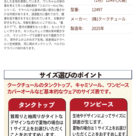
（2色）12497[犬服]
合した生地を使用しています。 ワンちゃんの体の
事を考えて作った機能素材「リカバリーわんTM」
型番:
12497
シリーズ。 テラヘルツは身体の弱い部分に働きか
ける作用があります。浸透能力に優れており、健
康を促す働きをすると言われています。 お散歩が
メーカー:
(株)クークチュール
好きな子にも、年齢を重ねたシニア犬にも。 “着
るケア”で、愛犬の健康をもっと長く、もっとやさ
製造年:
2025年
しく守ります。 ギンガムチェック柄の背中開きタ
ンク。 マジックテープで全開するので着脱ラクラ
ク。 背中がふかふかのボア生地。前身頃はテラヘ
ルツ生地使用。 同じ柄のタンクトップ、ベルクロ
テラバンドBOYあります。