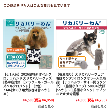
この商品を見た人はこんな商品も見ています
【6/1入荷】2026夏物新作ベルク
【在庫限り】犬リカバリーウェア
ロテラバンド 犬リカバリーグッズ
着脱カンタン! ロングセラー人気商
[熱中症対策]【テラクール・ガール
品! 【テラヘルツ・サイド開きタン
ズベルクロバンド】（2色）
ク】（脇開きタイプ）50034[犬服]
7346[女の子用犬腹巻き][SSから
[SSからSL] 脇開きタンクトップ シ
3L]
ニア犬 犬介護服
¥4,500
(税込 ¥4,950)
¥4,300
(税込 ¥4,730)
商品を見る
商品を見る