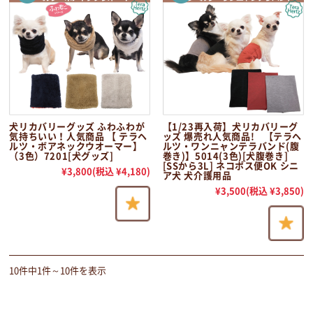
犬リカバリーグッズ ふわふわが
【1/23再入荷】犬リカバリーグ
気持ちいい！人気商品 【 テラヘ
ッズ 爆売れ人気商品! 【テラヘ
ルツ・ボアネックウオーマー】
ルツ・ワンニャンテラバンド(腹
（3色）7201[犬グッズ]
巻き)】5014(3色)[犬腹巻き]
[SSから3L] ネコポス便OK シニ
¥3,800
(税込 ¥4,180)
ア犬 犬介護用品
¥3,500
(税込 ¥3,850)
10件中1件～10件を表示