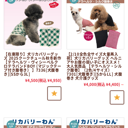
【在庫限り】犬リカバリーグッ
【2/10全色全サイズ大量再入
ズ 2025クークチュール秋冬新作
荷】犬リカバリーグッズ ヘルニ
【テラヘルツ・ヴィシーベルク
アやお腹の弱い子にオススメ！
ロテラバンドBOY (マジックテー
大人気商品 【テラヘルツ・シル
プ付き腹巻き） 】7336[犬腹巻
ク腹巻】（2色/4サイズ）
き][SSから3L]
7301[犬腹巻き][SからLL] 犬腹
巻き 犬介護グッズ
¥4,500
(税込 ¥4,950)
¥4,000
(税込 ¥4,400)
～