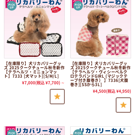
【在庫限り】犬リカバリーグッ
【在庫限り】犬リカバリーグッ
ズ 2025クークチュール秋冬新作
ズ 2025クークチュール秋冬新作
【テラヘルツ・ミニョンマッ
【テラヘルツ・ヴィシーベルク
ト】7333 [犬マット][S/M/L]
ロテラバンドGIRL (マジックテ
ープ付き腹巻き） 】7336[犬腹
¥7,000
(税込 ¥7,700)
～
巻き][SSから3L]
¥4,500
(税込 ¥4,950)