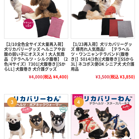
【2/10全色全サイズ大量再入荷】
【1/23再入荷】犬リカバリーグッ
犬リカバリーグッズ ヘルニアやお
ズ 爆売れ人気商品! 【テラヘル
腹の弱い子にオススメ！大人気商
ツ・ワンニャンテラバンド(腹巻
品 【テラヘルツ・シルク腹巻】（2
き)】5014(3色)[犬腹巻き][SSから
色/4サイズ）7301[犬腹巻き][Sか
3L] ネコポス便OK シニア犬 犬介護
らLL] 犬腹巻き 犬介護グッズ
用品
¥4,000
(税込 ¥4,400)
¥3,500
(税込 ¥3,850)