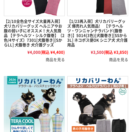
【2/10全色全サイズ大量再入荷】
【1/23再入荷】犬リカバリーグッ
犬リカバリーグッズ ヘルニアやお
ズ 爆売れ人気商品! 【テラヘル
腹の弱い子にオススメ！大人気商
ツ・ワンニャンテラバンド(腹巻
品 【テラヘルツ・シルク腹巻】（2
き)】5014(3色)[犬腹巻き][SSから
色/4サイズ）7301[犬腹巻き][Sか
3L] ネコポス便OK シニア犬 犬介護
らLL] 犬腹巻き 犬介護グッズ
用品
¥4,000
(税込 ¥4,400)
¥3,500
(税込 ¥3,850)
商品を見る
商品を見る