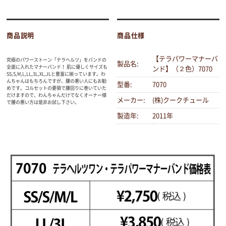
商品説明
商品仕様
【テラパワーマナーバ
究極のパワーストーン「テラヘルツ」をバンドの
製品名:
全面に入れたマナーバンド！ 肌に優しくサイズも
ンド】（２色）7070
SS,S,M,L,LL,3L,XL,JLと豊富に揃っています。わ
んちゃんはもちろんですが、腰の悪い人にもお勧
型番:
7070
めです。コルセットの要領で腰回りに巻いていた
だけますので、わんちゃんだけでなくオーナー様
メーカー:
(株)クークチュール
で腰の悪い方は是非お試し下さい。
製造年:
2011年