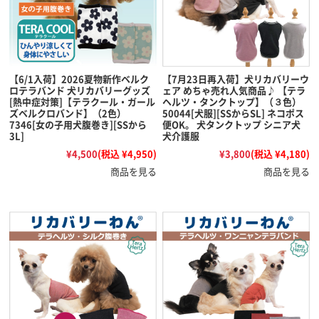
【6/1入荷】2026夏物新作ベルク
【7月23日再入荷】犬リカバリーウ
ロテラバンド 犬リカバリーグッズ
ェア めちゃ売れ人気商品♪ 【テラ
[熱中症対策]【テラクール・ガール
ヘルツ・タンクトップ】（３色）
ズベルクロバンド】（2色）
50044[犬服][SSからSL] ネコポス
7346[女の子用犬腹巻き][SSから
便OK。 犬タンクトップ シニア犬
3L]
犬介護服
¥4,500
(税込 ¥4,950)
¥3,800
(税込 ¥4,180)
商品を見る
商品を見る