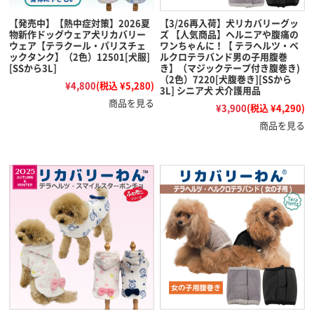
【発売中】【熱中症対策】2026夏
【3/26再入荷】犬リカバリーグッ
物新作ドッグウェア犬リカバリー
ズ 【人気商品】ヘルニアや腹痛の
ウェア【テラクール・パリスチェ
ワンちゃんに！【 テラヘルツ・ベ
ックタンク】（2色）12501[犬服]
ルクロテラバンド男の子用腹巻
[SSから3L]
き】（マジックテープ付き腹巻き)
（2色）7220[犬腹巻き][SSから
¥4,800
(税込 ¥5,280)
3L] シニア犬 犬介護用品
商品を見る
¥3,900
(税込 ¥4,290)
商品を見る