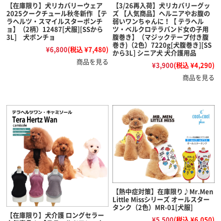
【在庫限り】犬リカバリーウェア
【3/26再入荷】犬リカバリーグッ
2025クークチュール秋冬新作 【テ
ズ 【人気商品】ヘルニアやお腹の
ラヘルツ・スマイルスターポンチ
弱いワンちゃんに！【 テラヘル
ョ】（2柄）12487[犬服][SSから
ツ・ベルクロテラバンド女の子用
3L] 犬ポンチョ
腹巻き】（マジックテープ付き腹
巻き)（2色）7220g[犬腹巻き][SS
¥6,800
(税込 ¥7,480)
から3L] シニア犬 犬介護用品
商品を見る
¥3,900
(税込 ¥4,290)
商品を見る
【熱中症対策】在庫限り♪Mr.Men
Little Missシリーズ オールスター
タンク（2色）MR-01[犬服]
【在庫限り】犬介護 ロングセラー
¥5,500
(税込 ¥6,050)