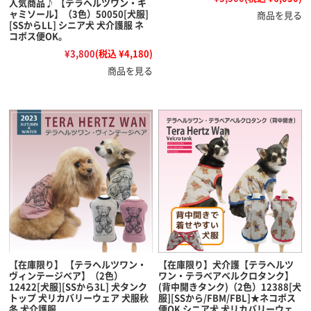
人気商品♪ 【テラヘルツワン・キ
ャミソール】（3色）50050[犬服]
商品を見る
[SSからLL] シニア犬 犬介護服 ネ
コポス便OK。
¥3,800
(税込 ¥4,180)
商品を見る
【在庫限り】 【テラヘルツワン・
【在庫限り】犬介護【テラヘルツ
ヴィンテージベア】（2色）
ワン・テラベアベルクロタンク】
12422[犬服][SSから3L] 犬タンク
(背中開きタンク)（2色）12388[犬
トップ 犬リカバリーウェア 犬服秋
服][SSから/FBM/FBL]★ネコポス
冬 犬介護服
便OK シニア犬 犬リカバリーウェ