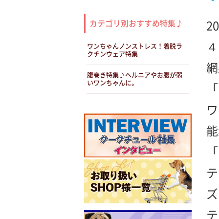
カテゴリ別おすすめ特集♪
2
４
ワンちゃんノンストレス！着脱ラ
クチンウェア特集
網
腹巻き特集♪ヘルニアやお腹が弱
いワンちゃんに。
「
ワ
能
「
テ
ズ
テ