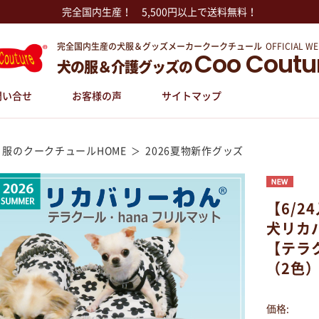
完全国内生産！ 5,500円以上で送料無料！
完全国内生産の犬服＆グッズメーカークークチュール
OFFICIAL WE
Coo Coutu
犬の服＆介護グッズの
問い合せ
お客様の声
サイトマップ
 服のクークチュールHOME
2026夏物新作グッズ
【6/2
犬リカ
【テラ
（2色）7
価格: