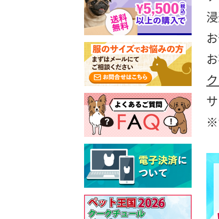
浸
お
お
ク
サ
※