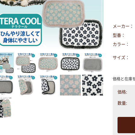
メーカー：
型番：
カラー：
サイズ：
価格と在庫
価格:
数量: