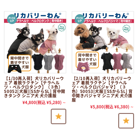
【1/30再入荷】犬リカバリーウ
【2/10再入荷】犬リカバリーウ
ェア 着脱ラクチン【テラヘル
ェア 着脱ラクチン【テラヘル
ツ・ベルクロタンク】（３色）
ツ・ベルクロパジャマ】（３
50052[犬服][SSからSL] 背中開
色）50053[犬服][SSからSL] 背
きタンク シニア犬 犬介護服
中開きパジャマ シニア犬 犬介護
服
¥4,800
(税込 ¥5,280)
～
¥5,800
(税込 ¥6,380)
～