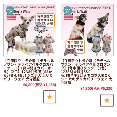
【在庫限り】犬介護 【テラヘル
【在庫限り】犬介護【テラヘル
ツワン・テラベアベルクロカバ
ツワン・テラベアベルクロタン
ーオール】(背中開きカバーオー
ク】(背中開きタンク)（2色）
ル)（2色）12389[犬服][SSか
12388[犬服][SSか
ら/FBM/FBL] シニア犬 犬リカ
ら/FBM/FBL]★ネコポス便OK
バリーウェア 犬介護服
シニア犬 犬リカバリーウェア 犬
介護服
¥6,800
(税込 ¥7,480)
¥4,800
(税込 ¥5,280)