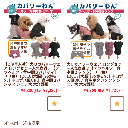
【2/9再入荷】犬リカバリーウェ
犬リカバリーウェア ロングセラ
ア ロングセラー人気商品♪【テ
ー人気商品♪【テラヘルツ・背
ラヘルツ・背中開きパジャマ】
中開きタンク】（３色）
（３色）12016[犬服][SSから
12015[犬服][SSからSL] ネコポ
SL] ネコポス便OK♪ 背中開きパ
ス便OK♪ 背中ボタンタンク シ
ジャマ シニア犬 犬介護服
ニア犬 犬介護服
¥4,800
(税込 ¥5,280)
～
¥4,300
(税込 ¥4,730)
～
6件中1件～6件を表示