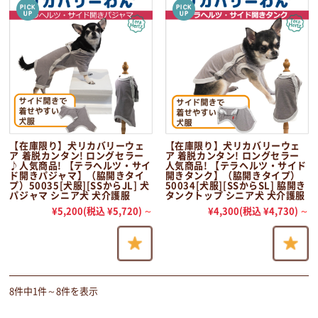
【在庫限り】犬リカバリーウェ
【在庫限り】犬リカバリーウェ
ア 着脱カンタン! ロングセラー
ア 着脱カンタン! ロングセラー
♪人気商品! 【テラヘルツ・サイ
人気商品! 【テラヘルツ・サイド
ド開きパジャマ】（脇開きタイ
開きタンク】（脇開きタイプ）
プ）50035[犬服][SSからJL] 犬
50034[犬服][SSからSL] 脇開き
パジャマ シニア犬 犬介護服
タンクトップ シニア犬 犬介護服
¥5,200
(税込 ¥5,720)
～
¥4,300
(税込 ¥4,730)
～
8件中1件～8件を表示