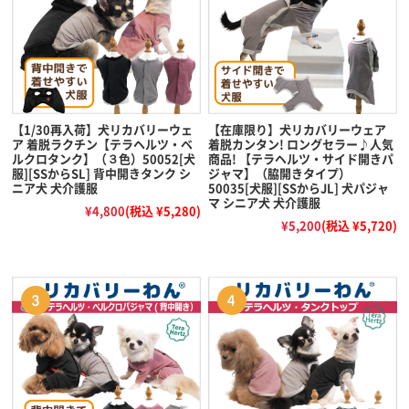
【1/30再入荷】犬リカバリーウェ
【在庫限り】犬リカバリーウェア
ア 着脱ラクチン【テラヘルツ・ベ
着脱カンタン! ロングセラー♪人気
ルクロタンク】（３色）50052[犬
商品! 【テラヘルツ・サイド開きパ
服][SSからSL] 背中開きタンク シ
ジャマ】（脇開きタイプ）
ニア犬 犬介護服
50035[犬服][SSからJL] 犬パジャ
マ シニア犬 犬介護服
¥4,800
(税込 ¥5,280)
¥5,200
(税込 ¥5,720)