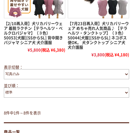
【2/10再入荷】犬リカバリーウェ
【7月23日再入荷】犬リカバリーウ
ア 着脱ラクチン【テラヘルツ・ベ
ェア めちゃ売れ人気商品♪ 【テラ
ルクロパジャマ】（３色）
ヘルツ・タンクトップ】（３色）
50053[犬服][SSからSL] 背中開き
50044[犬服][SSからSL] ネコポス
パジャマ シニア犬 犬介護服
便OK。 犬タンクトップ シニア犬
犬介護服
¥5,800
(税込 ¥6,380)
¥3,800
(税込 ¥4,180)
表示切替：
並び順：
8件中1件～8件を表示
商品一覧