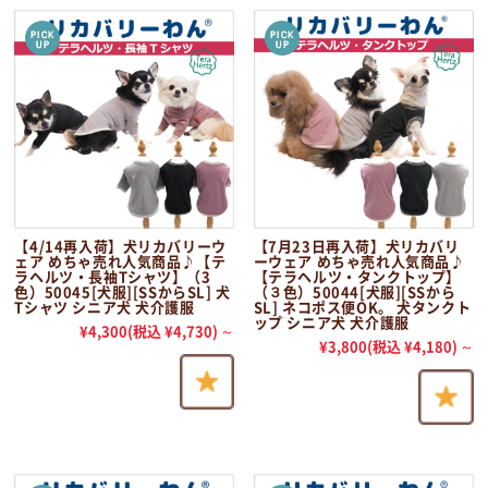
【4/14再入荷】犬リカバリーウ
【7月23日再入荷】犬リカバリ
ェア めちゃ売れ人気商品♪【テ
ーウェア めちゃ売れ人気商品♪
ラヘルツ・長袖Tシャツ】（3
【テラヘルツ・タンクトップ】
色）50045[犬服][SSからSL] 犬
（３色）50044[犬服][SSから
Tシャツ シニア犬 犬介護服
SL] ネコポス便OK。 犬タンクト
ップ シニア犬 犬介護服
¥4,300
(税込 ¥4,730)
～
¥3,800
(税込 ¥4,180)
～