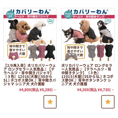
【2/9再入荷】犬リカバリーウェ
犬リカバリーウェア ロングセラ
ア ロングセラー人気商品♪【テ
ー人気商品♪【テラヘルツ・背
ラヘルツ・背中開きパジャマ】
中開きタンク】（３色）
（３色）12016[犬服][SSから
12015[犬服][SSからSL] ネコポ
SL] ネコポス便OK♪ 背中開きパ
ス便OK♪ 背中ボタンタンク シ
ジャマ シニア犬 犬介護服
ニア犬 犬介護服
¥4,800
(税込 ¥5,280)
～
¥4,300
(税込 ¥4,730)
～