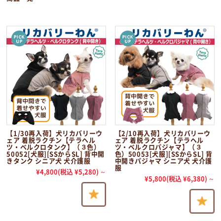
【1/30再入荷】犬リカバリーウ
【2/10再入荷】犬リカバリーウ
ェア 着脱ラクチン【テラヘル
ェア 着脱ラクチン【テラヘル
ツ・ベルクロタンク】（３色）
ツ・ベルクロパジャマ】（３
50052[犬服][SSからSL] 背中開
色）50053[犬服][SSからSL] 背
きタンク シニア犬 犬介護服
中開きパジャマ シニア犬 犬介護
服
¥4,800
(税込 ¥5,280)
～
¥5,800
(税込 ¥6,380)
～