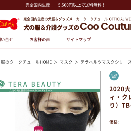
完全国内生産！ 5,500円以上で送料無料！
完全国内生産の犬服＆グッズメーカークークチュール
OFFICIAL WE
Coo Coutu
犬の服＆介護グッズの
問い合せ
お客様の声
サイトマップ
 服のクークチュールHOME
マスク
テラヘルツマスクシリー
2020
ィ・ク
り）TB
価格: