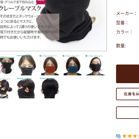
メーカー：
型番：
カラー：
数量: