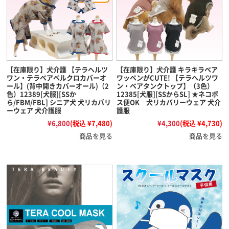
【在庫限り】犬介護 【テラヘルツ
【在庫限り】犬介護 キラキラベア
ワン・テラベアベルクロカバーオ
ワッペンがCUTE! 【テラヘルツワ
ール】(背中開きカバーオール)（2
ン・ベアタンクトップ】（3色）
色）12389[犬服][SSか
12385[犬服][SSからSL] ★ネコポ
ら/FBM/FBL] シニア犬 犬リカバリ
ス便OK 犬リカバリーウェア 犬介
ーウェア 犬介護服
護服
¥6,800
(税込 ¥7,480)
¥4,300
(税込 ¥4,730)
商品を見る
商品を見る