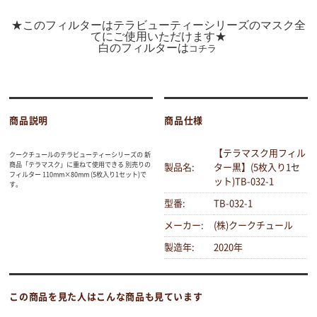
★このフィルターはテラビューティーシリーズのマスク全
てにご使用いただけます★
白のフィルターは
コチラ
商品説明
商品仕様
【テラマスク用フィル
クークチュールのテラビューティーシリーズの 新
商品「テラマスク」に重ねて使用できる 別売りの
製品名:
ター黒】(5枚入り1セ
フィルター 110mm×80mm (5枚入り1セット)で
ット)TB-032-1
す。
型番:
TB-032-1
メーカー:
(株)クークチュール
製造年:
2020年
この商品を見た人はこんな商品も見ています