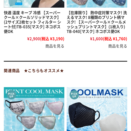
快適 温度 キープ 冷感 【スーパー
【在庫限り】 熱中症対策マスク! 洗
クール×クールソリッドマスク】
えるマスク! 8種類のプリント柄マ
(2サイズ2枚セット フィルター シ
スク! 【スーパークール×クールメ
ート付)TB-035[マスク] ネコポス
ッシュプリントマスク】(1枚入り)
便OK
TB-040[マスク] ネコポス便OK
¥2,900
(税込 ¥3,190)
¥1,600
(税込 ¥1,760)
商品を見る
商品を見る
関連商品 ★こちらもオススメ★