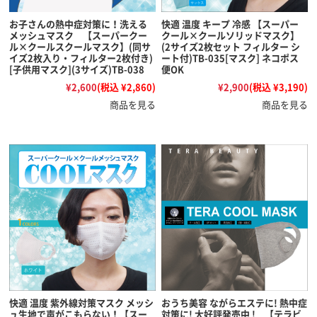
お子さんの熱中症対策に！洗える
快適 温度 キープ 冷感 【スーパー
メッシュマスク 【スーパークー
クール×クールソリッドマスク】
ル×クールスクールマスク】(同サ
(2サイズ2枚セット フィルター シ
イズ2枚入り・フィルター2枚付き)
ート付)TB-035[マスク] ネコポス
[子供用マスク](3サイズ)TB-038
便OK
¥2,600
(税込 ¥2,860)
¥2,900
(税込 ¥3,190)
商品を見る
商品を見る
快適 温度 紫外線対策マスク メッシ
おうち美容 ながらエステに! 熱中症
ュ生地で声がこもらない！【スー
対策に! 大好評発売中 ! 【テラビ