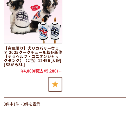
【在庫限り】犬リカバリーウェ
ア 2025クークチュール秋冬新作
【テラヘルツ・ユニオンジャッ
クタンク】（2色）12496[犬服]
[SSからSL]
¥4,800
(税込 ¥5,280)
～
3件中1件～3件を表示