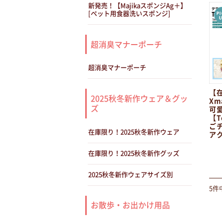
新発売！【MajikaスポンジAg＋】
[ペット用食器洗いスポンジ]
超消臭マナーポーチ
超消臭マナーポーチ
【
2025秋冬新作ウェア＆グッ
Xm
ズ
可
【T
ごチ
在庫限り！2025秋冬新作ウェア
ア
在庫限り！2025秋冬新作グッズ
2025秋冬新作ウェアサイズ別
5件
お散歩・お出かけ用品