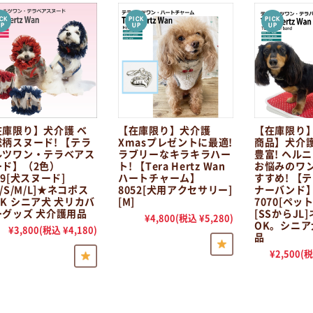
在庫限り】犬介護 ベ
【在庫限り】犬介護
【在庫限り
総柄スヌード! 【テラ
Xmasプレゼントに最適!
商品】犬介護
ルツワン・テラベアス
ラブリーなキラキラハー
豊富! ヘル
ード】（2色）
ト! 【Tera Hertz Wan
お悩みのワ
69[犬スヌード]
ハートチャーム】
すすめ! 【
S/S/M/L]★ネコポス
8052[犬用アクセサリー]
ナーバンド
K シニア犬 犬リカバ
[M]
7070[ペッ
ーグッズ 犬介護用品
[SSからJL
¥4,800
(税込 ¥5,280)
OK。シニア
¥3,800
(税込 ¥4,180)
品
¥2,500
(税