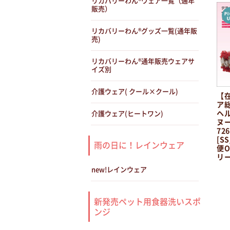
リカバリーわん®ウェア一覧（通年
販売）
リカバリーわん®グッズ一覧(通年販
売)
リカバリーわん®通年販売ウェアサ
イズ別
介護ウェア( クール×クール)
【
ア
ヘ
介護ウェア(ヒートワン)
ヌ
72
[S
雨の日に！レインウェア
便O
リ
new!レインウェア
新発売ペット用食器洗いスポ
ンジ