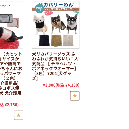
】【大ヒット
犬リカバリーグッズ ふ
 サイズが
わふわが気持ちいい！人
ニアや腰痛で
気商品 【 テラヘルツ・
ンちゃんにお
ボアネックウオーマー】
テラパワーマ
（3色）7201[犬グッ
】（２色）
ズ]
ト介護用品]
¥3,800
(税込 ¥4,180)
]ネコポス便
犬 犬介護用
込 ¥2,750)
～