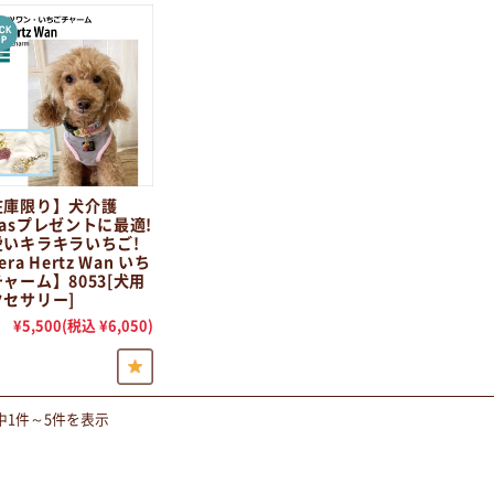
在庫限り】犬介護
asプレゼントに最適!
愛いキラキラいちご!
era Hertz Wan いち
ャーム】8053[犬用
クセサリー]
¥5,500
(税込 ¥6,050)
中1件～5件を表示