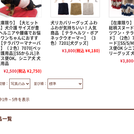
在庫限り】【大ヒット
犬リカバリーグッズ ふわ
【在庫限り】
品】犬介護 サイズが豊
ふわが気持ちいい！人気
総柄スヌード
 ヘルニアや腰痛でお悩
商品 【 テラヘルツ・ボア
ツワン・テラ
のワンちゃんにおすす
ネックウオーマー】 （3
ド】（2色）7
 【テラパワーマナーバ
色）7201[犬グッズ]
ード][SS/S/
】（２色）7070[ペッ
ス便OK シニ
¥3,800
(税込 ¥4,180)
護用品][SSからJL]ネ
リーグッズ 
ス便OK。シニア犬 犬
¥3,800
護用品
¥2,500
(税込 ¥2,750)
切替：
並び順：
中1件～5件を表示
品一覧