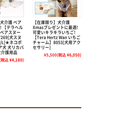
犬介護 ベア
【在庫限り】犬介護
! 【テラヘル
Xmasプレゼントに最適!
ベアスヌー
可愛いキラキラいちご!
269[犬スヌ
【Tera Hertz Wan いちご
M/L]★ネコポ
チャーム】8053[犬用アク
ア犬 犬リカバ
セサリー]
犬介護用品
¥5,500
(税込 ¥6,050)
(税込 ¥4,180)